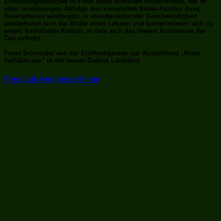
Erinnerungsspeicher in Form eines endlosen Bilderstroms, der in
einer unablässigen Abfolge den kompletten Bilder-Fundus ihres
Smartphones wiedergibt. In atemberaubender Geschwindigkeit
wiederholen sich die Bilder eines Lebens und komprimieren sich zu
einem funkelnden Kristall, in dem sich das lineare Kontinuum der
Zeit aufhebt.
Franz Schneider aus der Eröffnungsrede zur Ausstellung „Klare
Verhältnisse“ in der neuen Galerei Landshut
Free dark wordpress theme